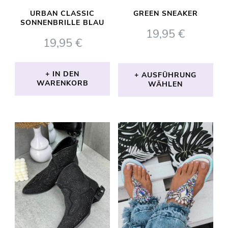
URBAN CLASSIC
GREEN SNEAKER
SONNENBRILLE BLAU
19,95
€
19,95
€
IN DEN
AUSFÜHRUNG
WARENKORB
WÄHLEN
Dieses
Produkt
weist
mehrere
Varianten
auf.
Die
Optionen