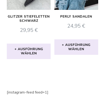
können
auf
GLITZER STIEFELETTEN
PERLY SANDALEN
der
SCHWARZ
24,95
€
Produktseite
29,95
€
gewählt
werden
AUSFÜHRUNG
AUSFÜHRUNG
WÄHLEN
WÄHLEN
Dieses
Dieses
Produkt
Produkt
weist
weist
mehrere
mehrere
Varianten
[instagram-feed feed=1]
Varianten
auf.
auf.
Die