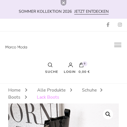
SOMMER KOLLEKTION 2026
JETZT ENTDECKEN
Marco-Moda
Dein Shop für Schuhe & Fashion
0
LOGIN
0,00 €
Es befinden sich keine Produkte im Warenkorb.
Home
Alle Produkte
Schuhe
Boots
Lack Boots