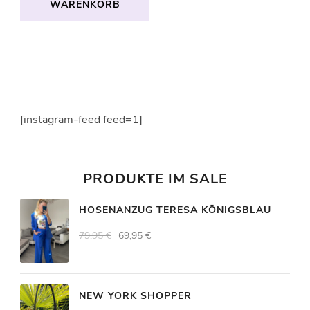
WARENKORB
[instagram-feed feed=1]
PRODUKTE IM SALE
HOSENANZUG TERESA KÖNIGSBLAU
Ursprünglicher
Aktueller
79,95
€
69,95
€
Preis
Preis
war:
ist:
79,95 €
69,95 €.
NEW YORK SHOPPER