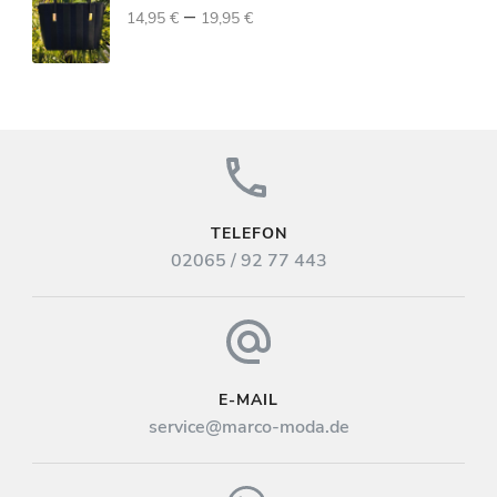
–
14,95
€
19,95
€
TELEFON
02065 / 92 77 443
E-MAIL
service@marco-moda.de