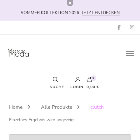
SOMMER KOLLEKTION 2026
JETZT ENTDECKEN
Marco-Moda
Dein Shop für Schuhe & Fashion
0
LOGIN
0,00 €
Es befinden sich keine Produkte im Warenkorb.
Home
Alle Produkte
clutch
Einzelnes Ergebnis wird angezeigt